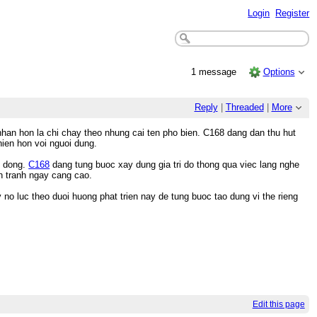
Login
Register
1 message
Options
Reply
|
Threaded
|
More
han hon la chi chay theo nhung cai ten pho bien. C168 dang dan thu hut
hien hon voi nguoi dung.
g dong.
C168
dang tung buoc xay dung gia tri do thong qua viec lang nghe
nh tranh ngay cang cao.
no luc theo duoi huong phat trien nay de tung buoc tao dung vi the rieng
Edit this page